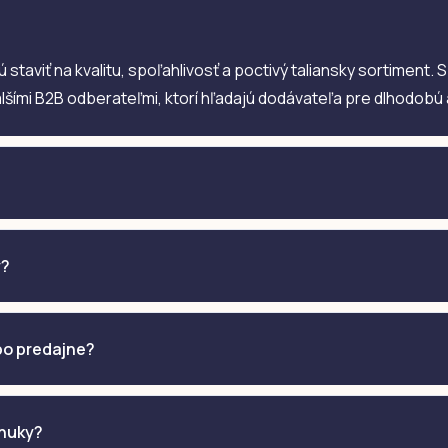
cú staviť na kvalitu, spoľahlivosť a poctivý taliansky sortiment
alšími B2B odberateľmi, ktorí hľadajú dodávateľa pre dlhodobú
y?
ebo predajne?
onuky?