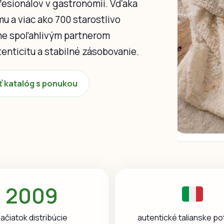
ofesionálov v gastronómii. Vďaka
u a viac ako 700 starostlivo
e spoľahlivým partnerom
tenticitu a stabilné zásobovanie.
ť katalóg s ponukou
2009
autentické talianske po
ačiatok distribúcie