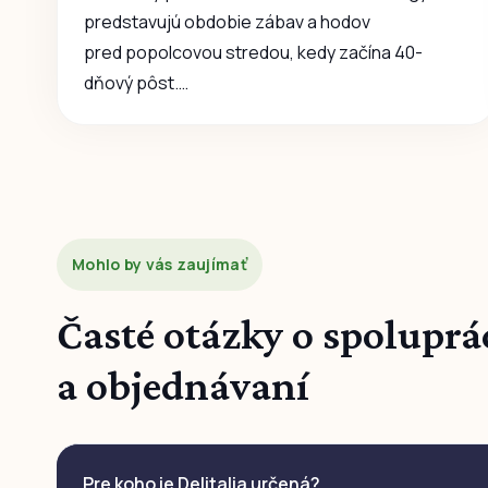
predstavujú obdobie zábav a hodov
pred popolcovou stredou, kedy začína 40-
dňový pôst.…
Mohlo by vás zaujímať
Časté otázky o spoluprá
a objednávaní
Pre koho je Delitalia určená?