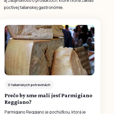
aj zaujímavosti o produktoch, ktoré tvoria základ
poctivej talianskej gastronómie.
O talianskych potravinách
Prečo by sme mali jesť Parmigiano
Reggiano?
Parmigiano Reggiano je pochúťkou, ktorá je