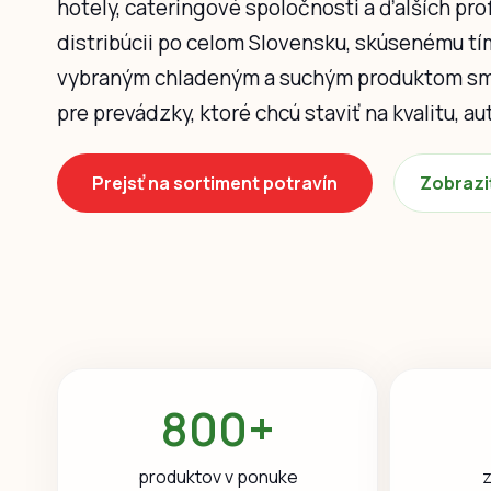
hotely, cateringové spoločnosti a ďalších pr
distribúcii po celom Slovensku, skúsenému tím
vybraným chladeným a suchým produktom sm
pre prevádzky, ktoré chcú staviť na kvalitu, au
Prejsť na sortiment potravín
Zobrazi
800+
produktov v ponuke
z