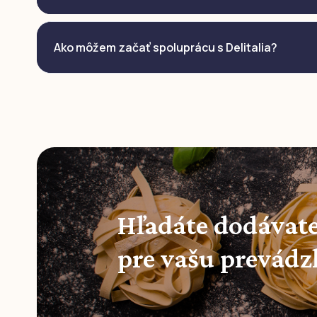
Ako môžem začať spoluprácu s Delitalia?
Hľadáte dodávate
pre vašu prevádz