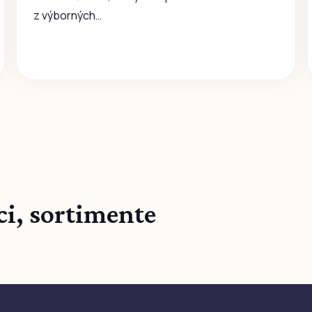
z výborných…
ci, sortimente